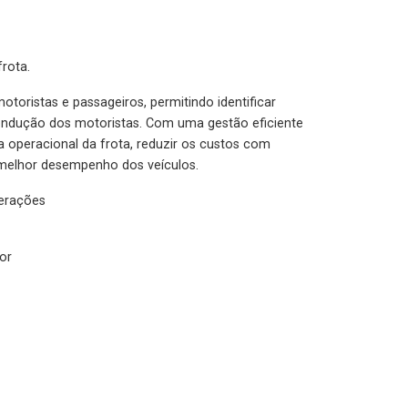
rota.
otoristas e passageiros, permitindo identificar
condução dos motoristas. Com uma gestão eficiente
ia operacional da frota, reduzir os custos com
melhor desempenho dos veículos.
lerações
or