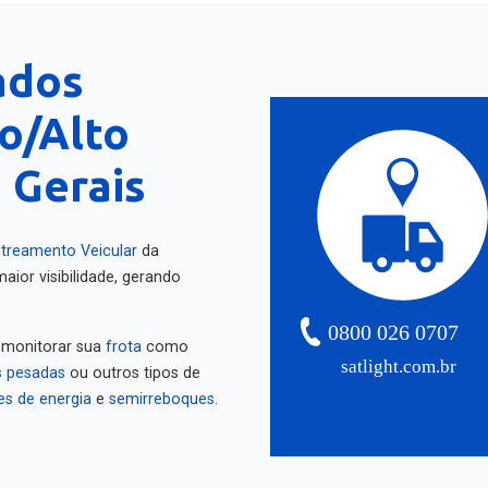
ados
ro/Alto
 Gerais
treamento Veicular
da
aior visibilidade, gerando
0800 026 0707
 monitorar sua
frota
como
satlight.com.br
 pesadas
ou outros tipos de
es de energia
e
semirreboques
.