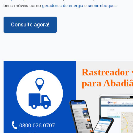
bens-móveis como
geradores de energia
e
semirreboques
.
Consulte agora!
Rastreador 
para Abadi
0800 026 0707