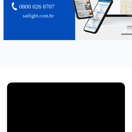
0800 026 0707
satlight.com.br