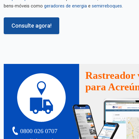
bens-móveis como
geradores de energia
e
semirreboques
.
Consulte agora!
Rastreador 
para Acreú
0800 026 0707