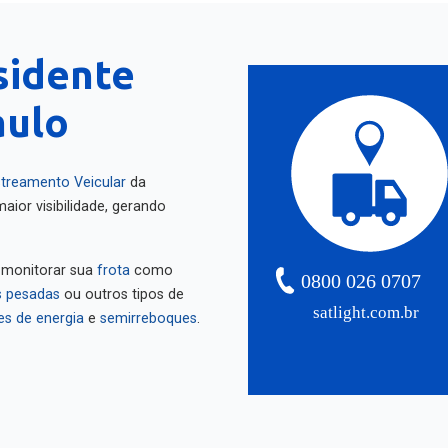
sidente
aulo
treamento Veicular
da
aior visibilidade, gerando
 monitorar sua
frota
como
0800 026 0707
 pesadas
ou outros tipos de
satlight.com.br
es de energia
e
semirreboques
.