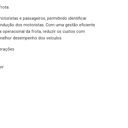
rota.
otoristas e passageiros, permitindo identificar
condução dos motoristas. Com uma gestão eficiente
ia operacional da frota, reduzir os custos com
melhor desempenho dos veículos.
lerações
or