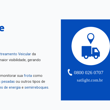
e
treamento Veicular
da
aior visibilidade, gerando
0800 026 0707
 monitorar sua
frota
como
satlight.com.br
 pesadas
ou outros tipos de
es de energia
e
semirreboques
.