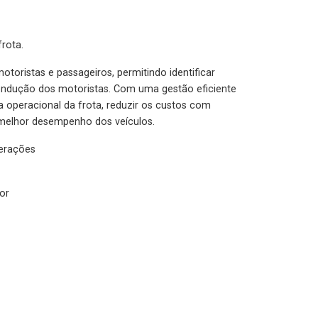
rota.
otoristas e passageiros, permitindo identificar
condução dos motoristas. Com uma gestão eficiente
ia operacional da frota, reduzir os custos com
melhor desempenho dos veículos.
lerações
or