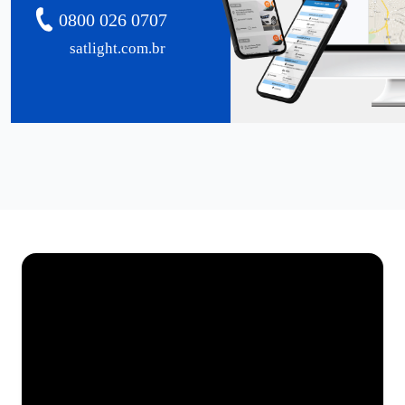
0800 026 0707
satlight.com.br