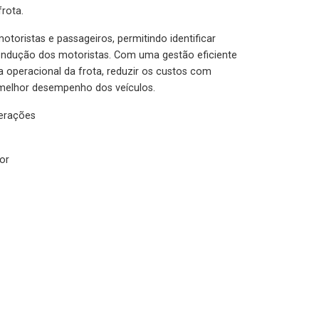
rota.
otoristas e passageiros, permitindo identificar
condução dos motoristas. Com uma gestão eficiente
ia operacional da frota, reduzir os custos com
melhor desempenho dos veículos.
lerações
or