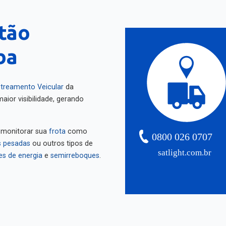
tão
ba
treamento Veicular
da
aior visibilidade, gerando
 monitorar sua
frota
como
0800 026 0707
 pesadas
ou outros tipos de
satlight.com.br
es de energia
e
semirreboques
.