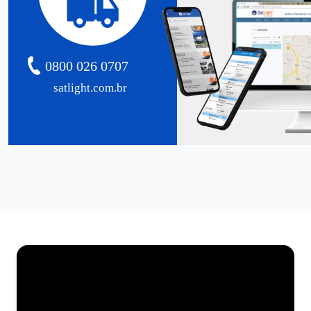
0800 026 0707
satlight.com.br