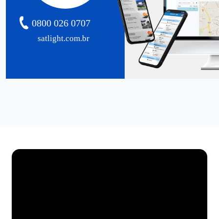
0800 026 0707
satlight.com.br