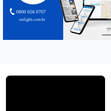
0800 026 0707
satlight.com.br