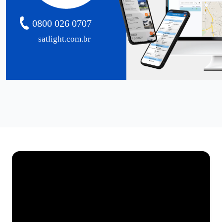
0800 026 0707
satlight.com.br