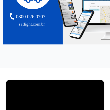
0800 026 0707
satlight.com.br