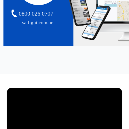
0800 026 0707
satlight.com.br