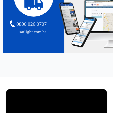
0800 026 0707
satlight.com.br