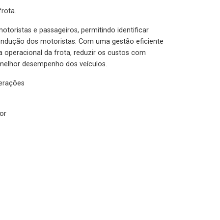
rota.
otoristas e passageiros, permitindo identificar
condução dos motoristas. Com uma gestão eficiente
ia operacional da frota, reduzir os custos com
melhor desempenho dos veículos.
lerações
or