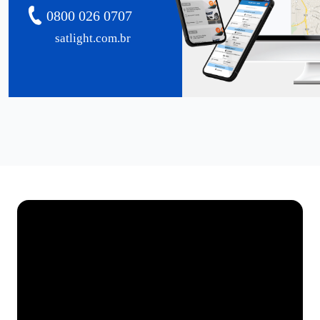
0800 026 0707
satlight.com.br