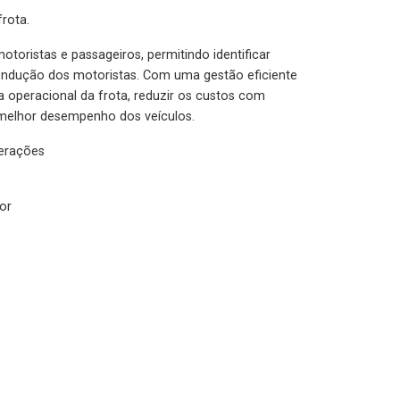
rota.
otoristas e passageiros, permitindo identificar
condução dos motoristas. Com uma gestão eficiente
ia operacional da frota, reduzir os custos com
melhor desempenho dos veículos.
lerações
or