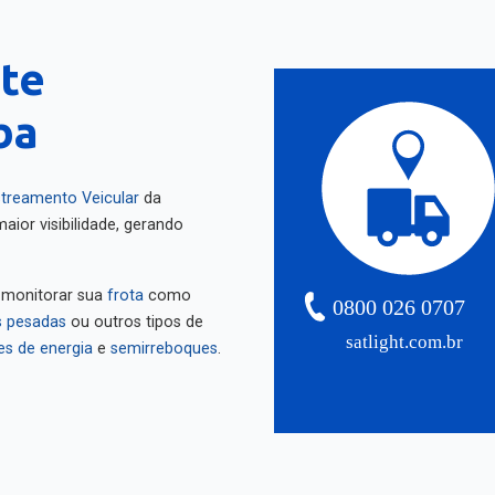
te
ba
treamento Veicular
da
aior visibilidade, gerando
 monitorar sua
frota
como
0800 026 0707
 pesadas
ou outros tipos de
satlight.com.br
es de energia
e
semirreboques
.