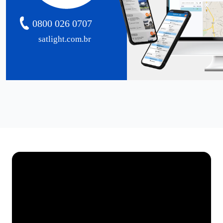
0800 026 0707
satlight.com.br