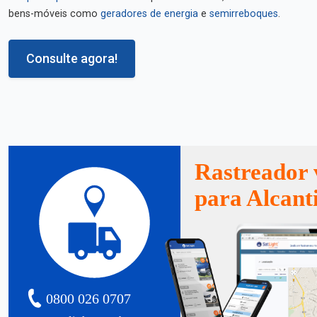
bens-móveis como
geradores de energia
e
semirreboques
.
Consulte agora!
Rastreador 
para Alcanti
0800 026 0707