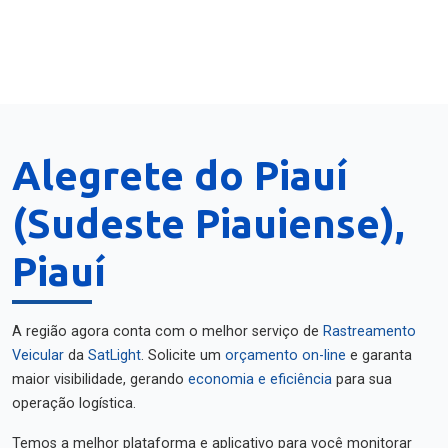
Alegrete do Piauí
(Sudeste Piauiense),
Piauí
A região agora conta com o melhor serviço de
Rastreamento
Veicular
da
SatLight
. Solicite um
orçamento on-line
e garanta
maior visibilidade, gerando
economia e eficiência
para sua
operação logística.
Temos a melhor plataforma e aplicativo para você monitorar