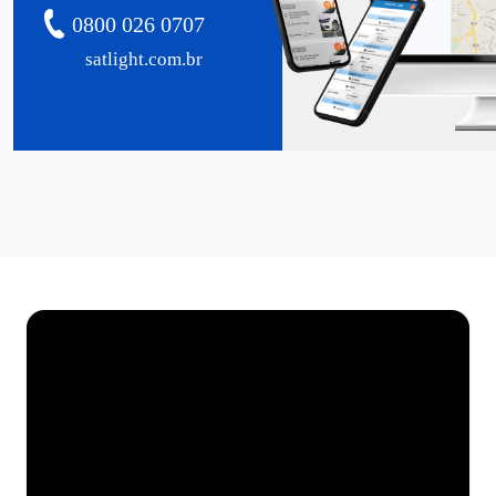
0800 026 0707
satlight.com.br