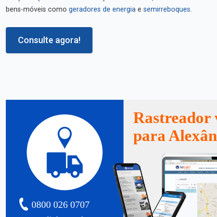
bens-móveis como
geradores de energia
e
semirreboques
.
Consulte agora!
Rastreador 
para Alexân
0800 026 0707