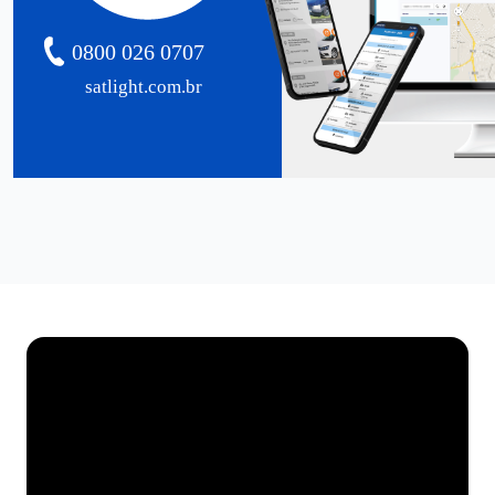
0800 026 0707
satlight.com.br