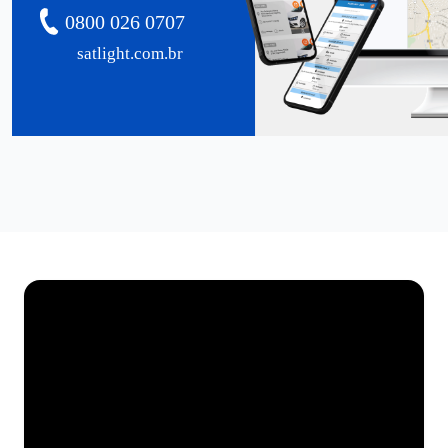
0800 026 0707
satlight.com.br