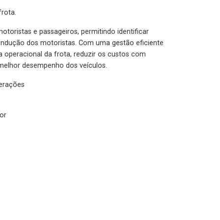
rota.
otoristas e passageiros, permitindo identificar
condução dos motoristas. Com uma gestão eficiente
ia operacional da frota, reduzir os custos com
melhor desempenho dos veículos.
lerações
or