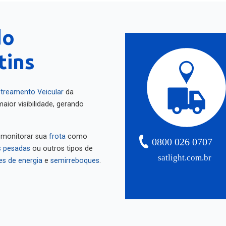
do
tins
treamento Veicular
da
aior visibilidade, gerando
 monitorar sua
frota
como
0800 026 0707
 pesadas
ou outros tipos de
satlight.com.br
es de energia
e
semirreboques
.