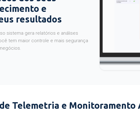
hecimento e
seus resultados
o sistema gera relatórios e análises
ocê tem maior controle e mais segurança
 negócios.
 de Telemetria e Monitoramento