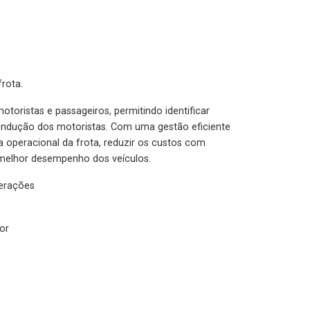
rota.
otoristas e passageiros, permitindo identificar
condução dos motoristas. Com uma gestão eficiente
ia operacional da frota, reduzir os custos com
melhor desempenho dos veículos.
lerações
or