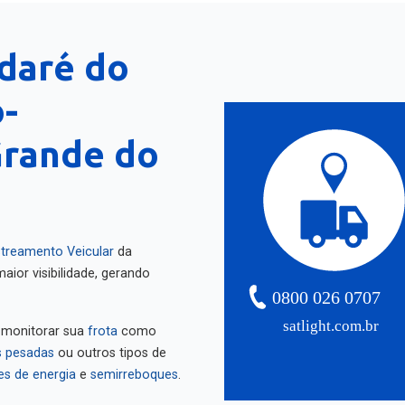
daré do
o-
Grande do
treamento Veicular
da
aior visibilidade, gerando
0800 026 0707
satlight.com.br
 monitorar sua
frota
como
 pesadas
ou outros tipos de
es de energia
e
semirreboques
.