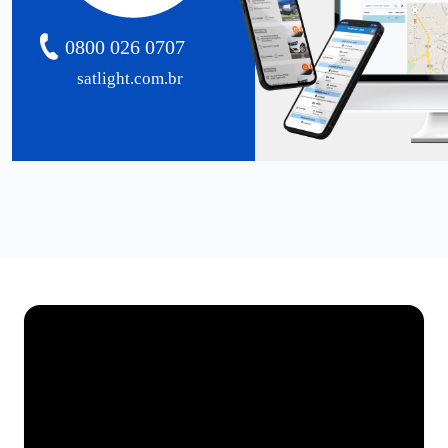
0800 026 0707
satlight.com.br