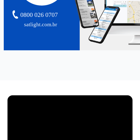
0800 026 0707
satlight.com.br