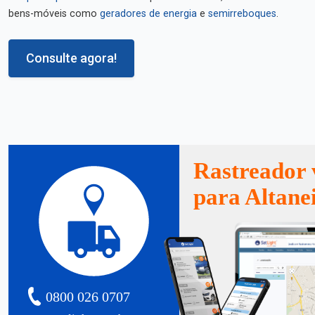
bens-móveis como
geradores de energia
e
semirreboques
.
Consulte agora!
Rastreador 
para Altane
0800 026 0707