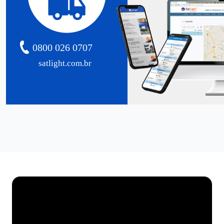
0800 026 0707
satlight.com.br