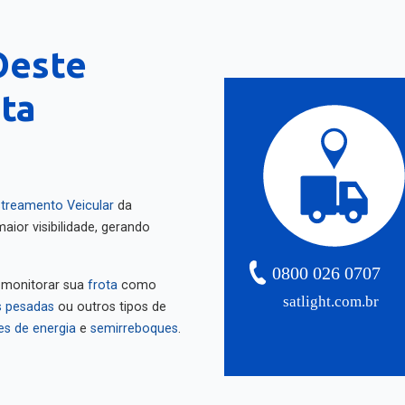
Oeste
nta
treamento Veicular
da
aior visibilidade, gerando
0800 026 0707
 monitorar sua
frota
como
satlight.com.br
 pesadas
ou outros tipos de
es de energia
e
semirreboques
.