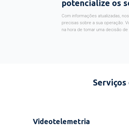
potencialize os 
Com informações atualizadas, noss
precisas sobre a sua operação. V
na hora de tomar uma decisão de
Serviços
Videotelemetria