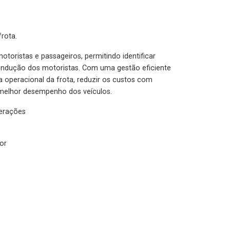
rota.
otoristas e passageiros, permitindo identificar
condução dos motoristas. Com uma gestão eficiente
ia operacional da frota, reduzir os custos com
melhor desempenho dos veículos.
lerações
or