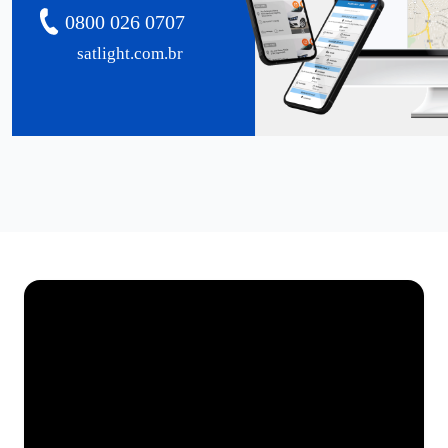
0800 026 0707
satlight.com.br