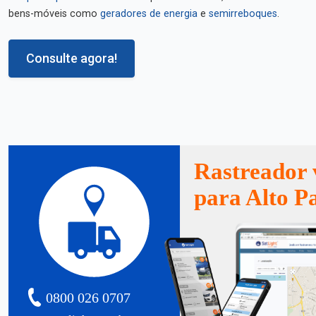
bens-móveis como
geradores de energia
e
semirreboques
.
Consulte agora!
Rastreador 
para Alto P
0800 026 0707