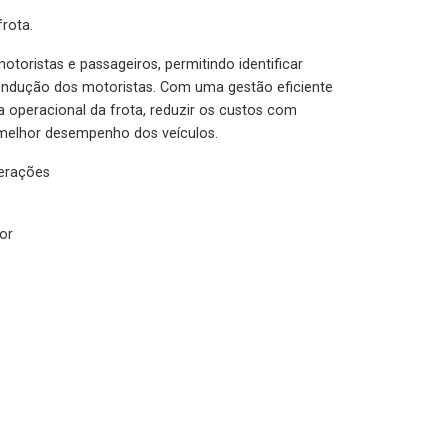
rota.
otoristas e passageiros, permitindo identificar
condução dos motoristas. Com uma gestão eficiente
ia operacional da frota, reduzir os custos com
melhor desempenho dos veículos.
lerações
or