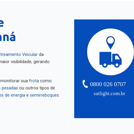
e
aná
treamento Veicular
da
aior visibilidade, gerando
 monitorar sua
frota
como
0800 026 0707
 pesadas
ou outros tipos de
satlight.com.br
es de energia
e
semirreboques
.