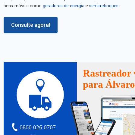
bens-móveis como
geradores de energia
e
semirreboques
.
Consulte agora!
Rastreador 
para Álvaro
0800 026 0707