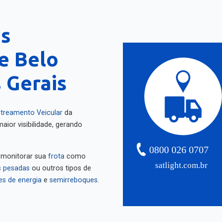
as
e Belo
 Gerais
treamento Veicular
da
aior visibilidade, gerando
0800 026 0707
 monitorar sua
frota
como
satlight.com.br
 pesadas
ou outros tipos de
es de energia
e
semirreboques
.