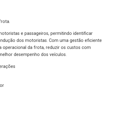
rota.
otoristas e passageiros, permitindo identificar
condução dos motoristas. Com uma gestão eficiente
ia operacional da frota, reduzir os custos com
melhor desempenho dos veículos.
lerações
or