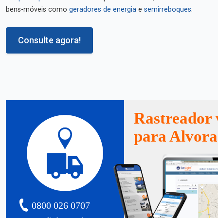
bens-móveis como
geradores de energia
e
semirreboques
.
Consulte agora!
Rastreador 
para Alvora
0800 026 0707