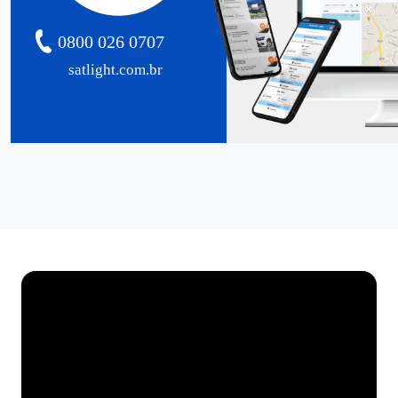
0800 026 0707
satlight.com.br