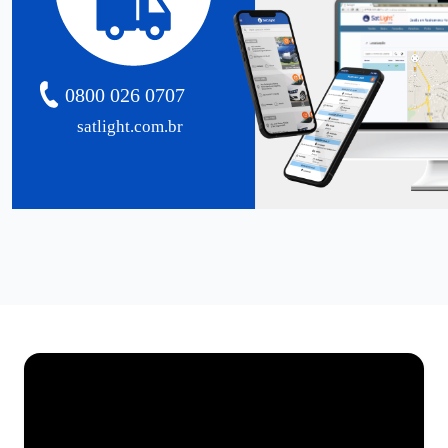
0800 026 0707
satlight.com.br