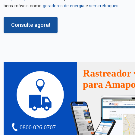
bens-móveis como
geradores de energia
e
semirreboques
.
Consulte agora!
Rastreador 
para Amap
0800 026 0707