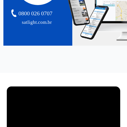
0800 026 0707
satlight.com.br