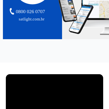
0800 026 0707
satlight.com.br