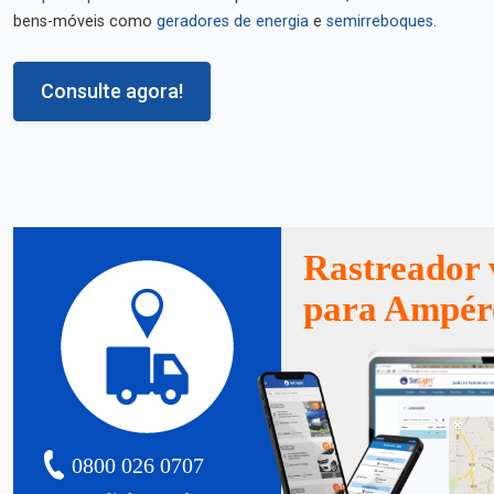
bens-móveis como
geradores de energia
e
semirreboques
.
Consulte agora!
Rastreador 
para Ampér
0800 026 0707