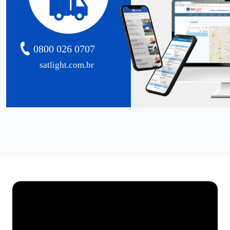
0800 026 0707
satlight.com.br