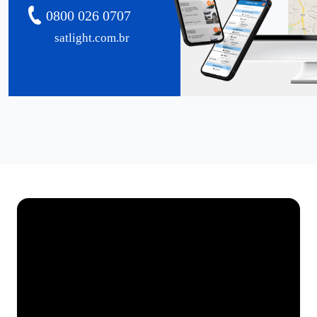
0800 026 0707
satlight.com.br