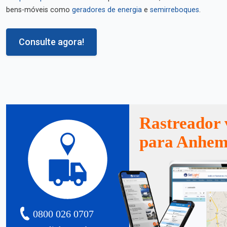
bens-móveis como
geradores de energia
e
semirreboques
.
Consulte agora!
Rastreador 
para Anhem
0800 026 0707