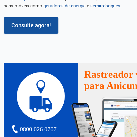
bens-móveis como
geradores de energia
e
semirreboques
.
Consulte agora!
Rastreador 
para Anicun
0800 026 0707