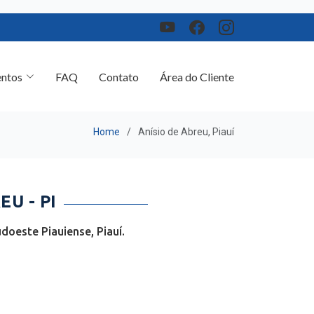
ntos
FAQ
Contato
Área do Cliente
Home
Anísio de Abreu, Piauí
U - PI
oeste Piauiense, Piauí.