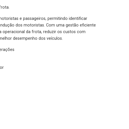
rota.
otoristas e passageiros, permitindo identificar
condução dos motoristas. Com uma gestão eficiente
ia operacional da frota, reduzir os custos com
melhor desempenho dos veículos.
lerações
or