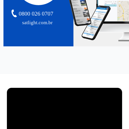
0800 026 0707
satlight.com.br