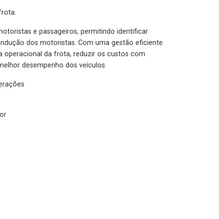
rota.
otoristas e passageiros, permitindo identificar
condução dos motoristas. Com uma gestão eficiente
ia operacional da frota, reduzir os custos com
melhor desempenho dos veículos.
lerações
or