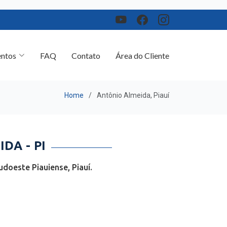
ntos
FAQ
Contato
Área do Cliente
Home
Antônio Almeida, Piauí
DA - PI
doeste Piauiense, Piauí.